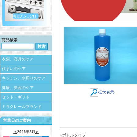
商品検索
衣類、寝具のケア
住まいのケア
キッチン、水周りのケア
健康、美容のケア
拡大表示
セット・ギフト
ミラクレールブランド
営業日のご案内
＜
2026年8月
＞
☆ボトルタイプ