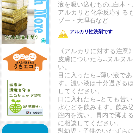
液を吸い込むもの…白木・
アルカリと化学反応する
ゾー・大理石など
アルカリ性洗剤です
《アルカリに対する注意
皮膚についたら…ヌルヌ
い。
目に入ったら…薄い液で
す。濃い液は十分過ぎる
してください。
口に入れたら…とても苦
水などを飲みます。飲み
腔内を洗い、胃内で薄ま
に相談してください。
乳幼児・子供のいたずら