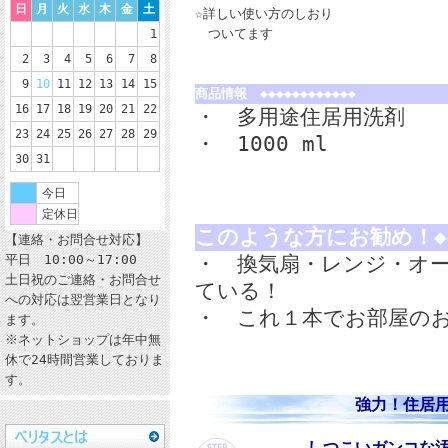
日
月
火
水
木
金
土
☆詳しい使い方のしおり
ついてます
1
2
3
4
5
6
7
8
9
10
11
12
13
14
15
商品情報 ◆◆◆◆◆◆◆◆◆◆◆◆
16
17
18
19
20
21
22
・ 多用途住居用洗剤
23
24
25
26
27
28
29
・ 1000 ml
30
31
今日
定休日
このような方にお勧め！◆◆
【連絡・お問合せ対応】
平日 10:00～17:00
・ 換気扇・レンジ・オ
土日祝のご連絡・お問合せ
ている！
への対応は翌営業日となり
・ これ１本でお部屋の
ます。
※ネットショップは年中無
休で24時間営業しておりま
す。
強力！住居用ア
しつこいガンコな汚れも