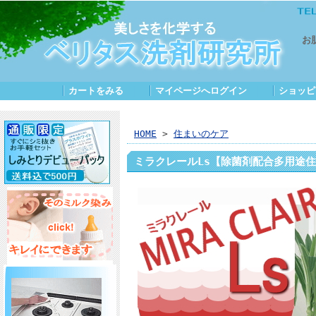
お
カートをみる
｜
マイページへログイン
｜
ショッピ
HOME
>
住まいのケア
ミラクレールLs【除菌剤配合多用途