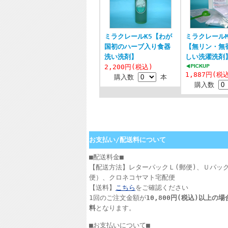
ミラクレールK5【わが
ミラクレールM
国初のハーブ入り食器
【無リン・無
洗い洗剤】
しい洗濯洗剤
2,200円(税込)
1,887円(税
購入数
本
購入数
お支払い/配送料について
■配送料金■
【配送方法】レターパックＬ(郵便)、Ｕパッ
便）、クロネコヤマト宅配便
【送料】
こちら
をご確認ください
1回のご注文金額が
10,800円(税込)以上の
料
となります。
■お支払いについて■