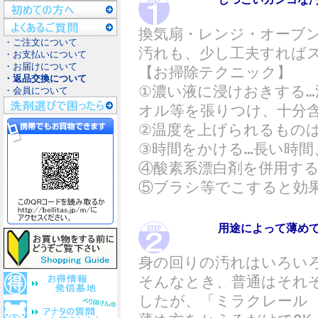
換気扇・レンジ・オーブ
・ご注文について
汚れも、少し工夫すれば
・お支払いについて
・お届けについて
【お掃除テクニック】
・返品交換について
①濃い液に浸けおきする
・会員について
オル等を張りつけ、十分
②温度を上げられるもの
③時間をかける…長い時間
④酸素系漂白剤を併用す
⑤ブラシ等でこすると効
用途によって薄めて使う
身の回りの汚れはいろい
そんなとき、普通はそれ
したが、「ミラクレール 