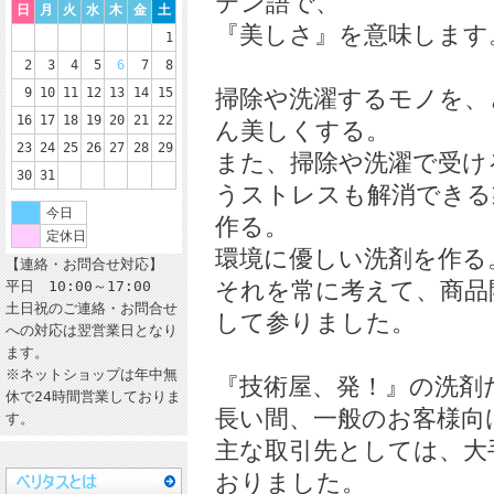
テン語で、
日
月
火
水
木
金
土
『美しさ』を意味します
1
2
3
4
5
6
7
8
掃除や洗濯するモノを、
9
10
11
12
13
14
15
16
17
18
19
20
21
22
ん美しくする。
23
24
25
26
27
28
29
また、掃除や洗濯で受け
30
31
うストレスも解消できる
今日
作る。
定休日
環境に優しい洗剤を作る
【連絡・お問合せ対応】
それを常に考えて、商品
平日 10:00～17:00
土日祝のご連絡・お問合せ
して参りました。
への対応は翌営業日となり
ます。
※ネットショップは年中無
『技術屋、発！』の洗剤
休で24時間営業しておりま
長い間、一般のお客様向
す。
主な取引先としては、大
おりました。