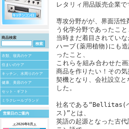
レタリィ用品販売企業で
専攻分野がが、界面活性
う化学分野であったこと
当時まだ着目されていな
商品検索
ハーブ(薬用植物)にも
ったこと、
衣類、寝具のケア
これらを組み合わせた画
住まいのケア
商品を作りたい！その気
キッチン、水周りのケア
契機となり、会社設立と
健康、美容のケア
した。
セット・ギフト
ミラクレールブランド
社名である“Bellitas
ス)”とは、
営業日のご案内
英語の起源となった古代
＜
2026年8月
＞