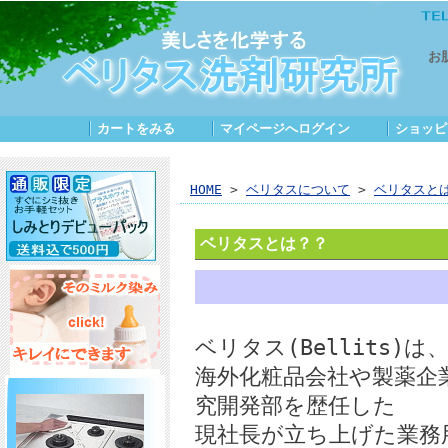
お
カートをみる
｜
マイページへログイン
｜
ショッピ
HOME
>
ベリタスについて
>
ベリタスと
ベリタスとは？？
ベリタス(Bellits)は
海外化粧品会社や製薬企
究開発部を歴任した
現社長が立ち上げた業務