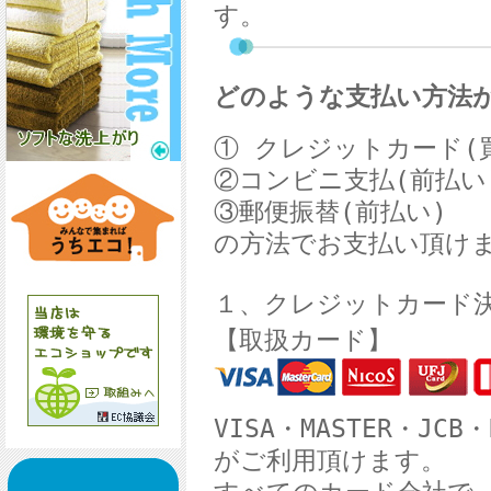
す。
どのような支払い方法
① クレジットカード(
②コンビニ支払
(前
払い
③郵便振替
(前
払い
)
の方法でお支払い頂け
１、クレジットカード決
【取扱カード】
VISA・MASTER・JCB・
がご利用頂けます。