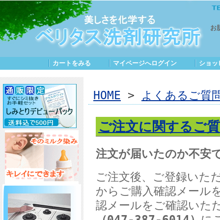
お
カートをみる
｜
マイページへログイン
｜
ショッ
HOME
>
よくあるご質
ご注文に関するご質
注文が届いたのか不安
ご注文後、ご登録いた
からご購入確認メール
認メールをご確認いた
（
047-387-6014
）
に