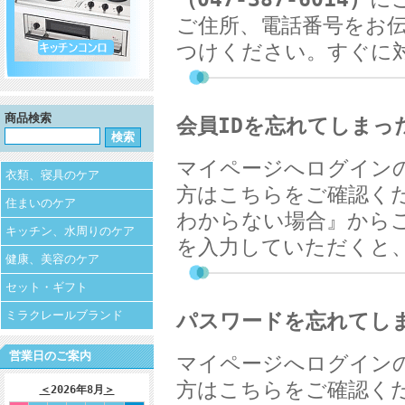
ご住所、電話番号をお
つけください。すぐに
商品検索
会員
ID
を忘れてしまっ
マイページへログイン
衣類、寝具のケア
方はこちらをご確認く
住まいのケア
わからない場合』から
キッチン、水周りのケア
を入力していただくと
健康、美容のケア
セット・ギフト
ミラクレールブランド
パスワードを忘れてし
営業日のご案内
マイページへログイン
方はこちらをご確認く
＜
2026年8月
＞