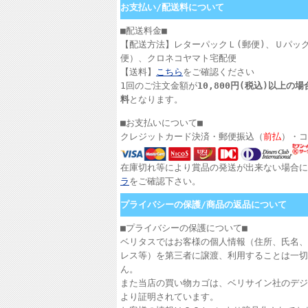
お支払い/配送料について
■配送料金■
【配送方法】レターパックＬ(郵便)、Ｕパッ
便）、クロネコヤマト宅配便
【送料】
こちら
をご確認ください
1回のご注文金額が
10,800円(税込)以上の
料
となります。
■お支払いについて■
クレジットカード決済・郵便振込（
前払
）・コ
在庫切れ等により賞品の発送が出来ない場合に
ラ
をご確認下さい。
プライバシーの保護/商品の返品について
■プライバシーの保護について■
ベリタスではお客様の個人情報（住所、氏名、
レス等）を第三者に譲渡、利用することは一切
ん。
また当店の買い物カゴは、ベリサイン社のデジ
より証明されています。