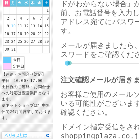
ドがわからない場合』
日
月
火
水
木
金
土
1
前、お電話番号を入力
2
3
4
5
6
7
8
アドレス宛てにパスワ
9
10
11
12
13
14
15
す。
16
17
18
19
20
21
22
23
24
25
26
27
28
29
メールが届きましたら
30
31
スワードをご確認くだ
今日
定休日
【連絡・お問合せ対応】
注文確認メールが届き
平日 10:00～17:00
土日祝のご連絡・お問合せ
お客様ご使用のメール
への対応は翌営業日となり
ます。
いる可能性がございま
※ネットショップは年中無
確認ください。
休で24時間営業しておりま
す。
ドメイン指定受信をさ
shoppingplaza.co.j